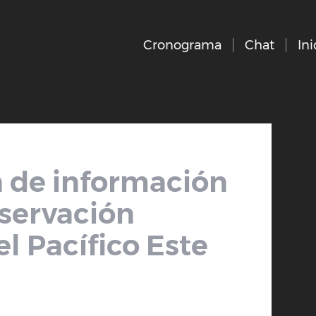
Cronograma
Chat
Ini
 de información
nservación
l Pacífico Este