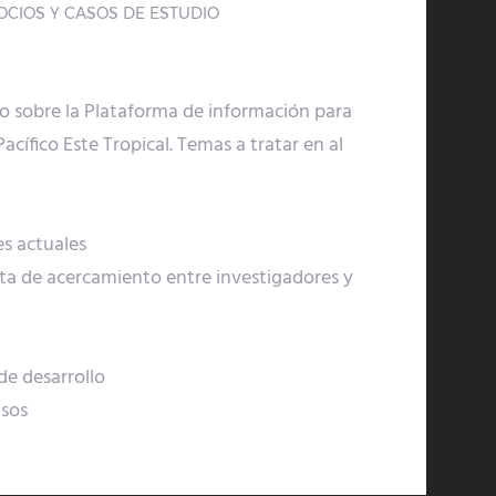
CIOS Y CASOS DE ESTUDIO
io sobre la Plataforma de información para
acífico Este Tropical. Temas a tratar en al
s actuales
a de acercamiento entre investigadores y
e desarrollo
asos