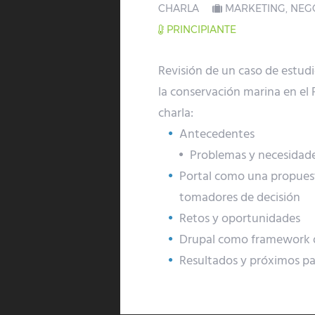
CHARLA
MARKETING, NEGO
PRINCIPIANTE
Revisión de un caso de estud
la conservación marina en el P
charla:
Antecedentes
Problemas y necesidade
Portal como una propuest
tomadores de decisión
Retos y oportunidades
Drupal como framework d
Resultados y próximos p