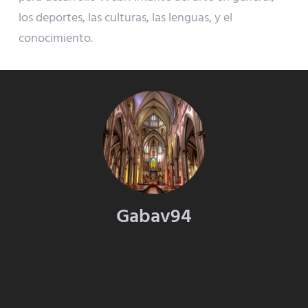
los deportes, las culturas, las lenguas, y el
conocimiento.
Gabav94