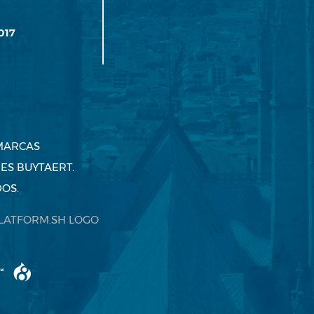
017
 MARCAS
ES BUYTAERT.
OS.