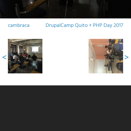
cambraca
DrupalCamp Quito + PHP Day 2017