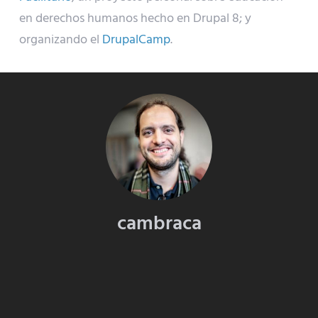
en derechos humanos hecho en Drupal 8; y
organizando el
DrupalCamp
.
cambraca