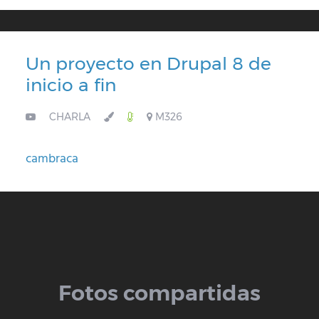
Un proyecto en Drupal 8 de
inicio a fin
CHARLA
M326
cambraca
Fotos compartidas