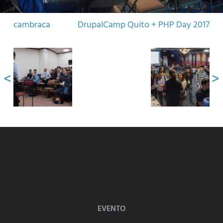
cambraca
DrupalCamp Quito + PHP Day 2017
EVENTO