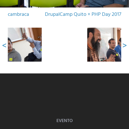
cambraca
DrupalCamp Quito + PHP Day 2017
EVENTO