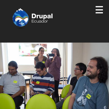
Pasar
al
contenido
principal
Drupal
Ecuador