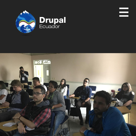
Pasar
al
contenido
principal
Drupal
Ecuador