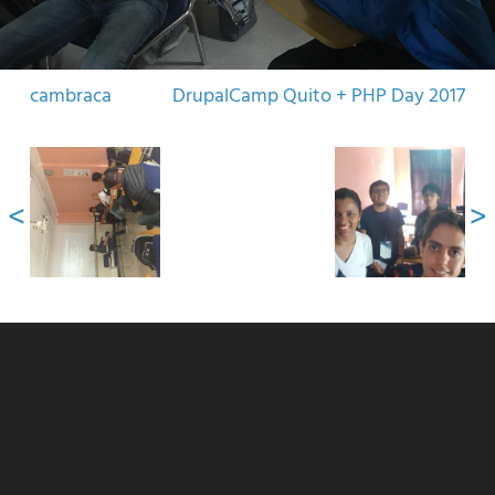
cambraca
DrupalCamp Quito + PHP Day 2017