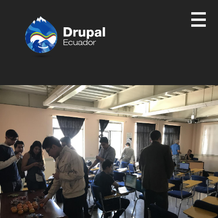
Pasar
al
contenido
principal
Drupal
Ecuador