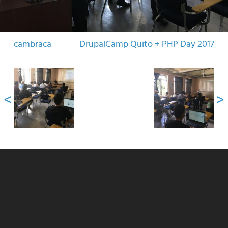
cambraca
DrupalCamp Quito + PHP Day 2017