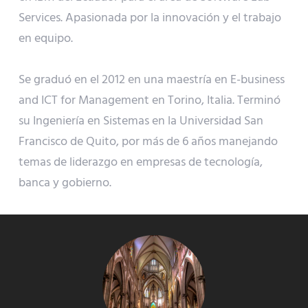
Services. Apasionada por la innovación y el trabajo
en equipo.
Se graduó en el 2012 en una maestría en E-business
and ICT for Management en Torino, Italia. Terminó
su Ingeniería en Sistemas en la Universidad San
Francisco de Quito, por más de 6 años manejando
temas de liderazgo en empresas de tecnología,
banca y gobierno.